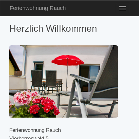
Ferienwohnung Rauch
Toggle
Naviga
Herzlich Willkommen
Ferienwohnung Rauch
Vierherrenwald 5