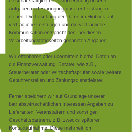
Geschäftstätigkeiten, Wahrnehmung unserer
Aufgaben und Erbringung unserer Leistungen
dienen. Die Löschung der Daten im Hinblick auf
vertragliche Leistungen und die vertragliche
Kommunikation entspricht den, bei diesen
Verarbeitungstätigkeiten genannten Angaben.
Wir offenbaren oder übermitteln hierbei Daten an
die Finanzverwaltung, Berater, wie z.B.,
Steuerberater oder Wirtschaftsprüfer sowie weitere
Gebührenstellen und Zahlungsdienstleister.
Ferner speichern wir auf Grundlage unserer
betriebswirtschaftlichen Interessen Angaben zu
Lieferanten, Veranstaltern und sonstigen
Geschäftspartnern, z.B. zwecks späterer
Kontaktaufnahme. Diese mehrheitlich