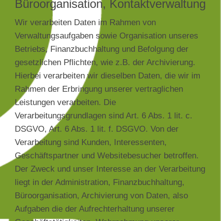
Büroorganisation, Kontaktverwaltung
Wir verarbeiten Daten im Rahmen von
Verwaltungsaufgaben sowie Organisation unseres
Betriebs, Finanzbuchhaltung und Befolgung der
gesetzlichen Pflichten, wie z.B. der Archivierung.
Hierbei verarbeiten wir dieselben Daten, die wir im
Rahmen der Erbringung unserer vertraglichen
Leistungen verarbeiten. Die
Verarbeitungsgrundlagen sind Art. 6 Abs. 1 lit. c.
DSGVO, Art. 6 Abs. 1 lit. f. DSGVO. Von der
Verarbeitung sind Kunden, Interessenten,
Geschäftspartner und Websitebesucher betroffen.
Der Zweck und unser Interesse an der Verarbeitung
liegt in der Administration, Finanzbuchhaltung,
Büroorganisation, Archivierung von Daten, also
Aufgaben die der Aufrechterhaltung unserer