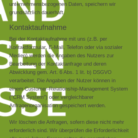
unternehmensbezogenen Daten, speichern wir
grundsätzlich dauerhaft.
Kontaktaufnahme
Bei der Kontaktaufnahme mit uns (z.B. per
Kontaktformular, E-Mail, Telefon oder via sozialer
Medien) werden die Angaben des Nutzers zur
Bearbeitung der Kontaktanfrage und deren
Abwicklung gem. Art. 6 Abs. 1 lit. b) DSGVO
verarbeitet. Die Angaben der Nutzer können in
einem Customer-Relationship-Management System
("CRM System") oder vergleichbarer
Anfragenorganisation gespeichert werden.
Wir löschen die Anfragen, sofern diese nicht mehr
erforderlich sind. Wir überprüfen die Erforderlichkeit